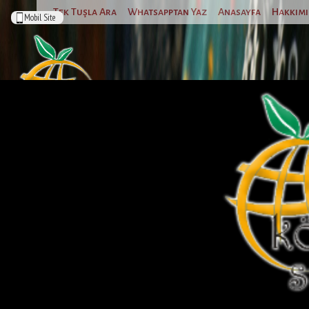
Tek Tuşla Ara
Whatsapptan Yaz
Anasayfa
Hakkım
Mobil Site
Foto Galeri
Foto Galeri
info@koselersarikaya.com
+90 (324) 646 23 20